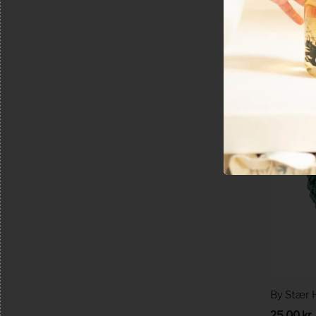
Regular
25,00 kr
Price
Select
By Stær 
Regular
25,00 kr