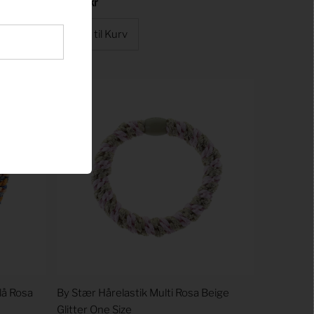
Regular
25,00 kr
Price
lå Rosa
By Stær Hårelastik Multi Rosa Beige
Glitter One Size