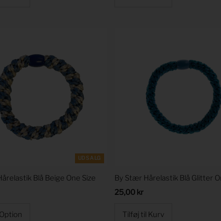
UDSALG
årelastik Blå Beige One Size
By Stær Hårelastik Blå Glitter O
Regular
25,00 kr
Price
 Option