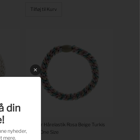
Price
å din
!
Size
By Stær Hårelastik Rosa Beige Turkis
nne nyheder,
Glitter One Size
t mere.