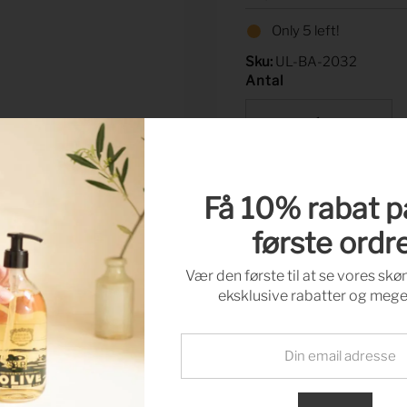
Price
Only 5 left!
Sku:
UL-BA-2032
Antal
-
+
Få 10% rabat p
første ordre
Buy it n
Vær den første til at se vores skø
eksklusive rabatter og mege
Pickup available at
T
Usually ready in 24 hou
View store information