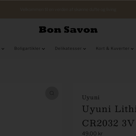
Velkommen til en verden af skønne dufte og living
s
Boligartikler
Delikatesser
Kort & Kuverter
Uyuni
Uyuni Lith
CR2032 3V
Regular
49,00 kr