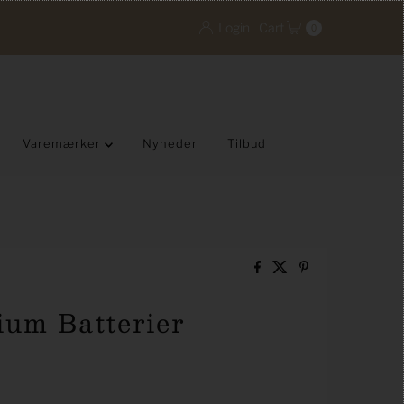
Login
Cart
0
Varemærker
Nyheder
Tilbud
ium Batterier