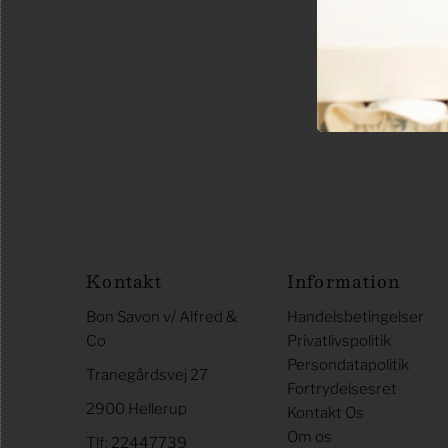
Kontakt
Information
Bon Savon v/ Alfred &
Handelsbetingelser
Co
Privatlivspolitik
Persondatapolitik
Tranegårdsvej 27
Fortrydelsesret
2900 Hellerup
Kontakt Os
Om os
Tlf: 22447739