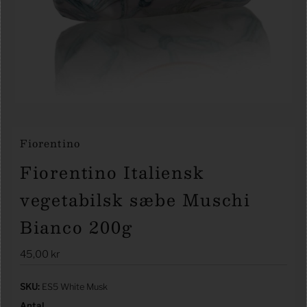
Fiorentino
Fiorentino Italiensk
vegetabilsk sæbe Muschi
Bianco 200g
Førpris
45,00 kr
Kun -2
SKU:
ES5 White Musk
tilbage
Antal