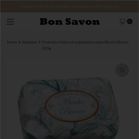
Velkommen til en verden af skønne dufte og living
0
Home
Sæbebar
Fiorentino Italiensk vegetabilsk sæbe Muschi Bianco
200g