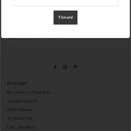
Parfum (Fragrance), Sodium Chloride, Titanium Dioxide,
Tetrasodium Etidronate, Benzyl Salicylate, Citral, Citronellol,
Coumarin, Eugenol, Geraniol, Hexyl Cinnamal, Hydroxycitronellal,
Tilmeld
Isoeugenol, Linalool.
100% Produly Made In Tuscany - Italy.
Gratis fragt over 500kr
Kontakt
Bon Savon v/ Alfred & Co
Tranegårdsvej 27
2900 Hellerup
Tlf: 22447739
CVR: 29928649